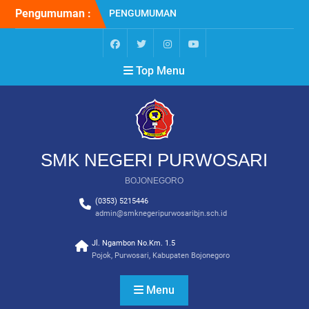
Skip
Pengumuman :
PENGUMUMAN
to
KELULUSAN SISWA KELAS
content
XII SMK NEGERI
PURWOSARI BOJONEGORO
facebook
twitter
instagram
YouTube
Top Menu
TAHUN 2025/2026
PENGUMUMAN
KELULUSAN SISWA KELAS
XII SMK NEGERI
PURWOSARI BOJONEGORO
TAHUN 2024/2025
SMK NEGERI PURWOSARI
PPDB SMK NEGERI
PURWOSARI BOJONEGORO
BOJONEGORO
2024
(0353) 5215446
admin@smknegeripurwosaribjn.sch.id
Jl. Ngambon No.Km. 1.5
Pojok, Purwosari, Kabupaten Bojonegoro
Menu