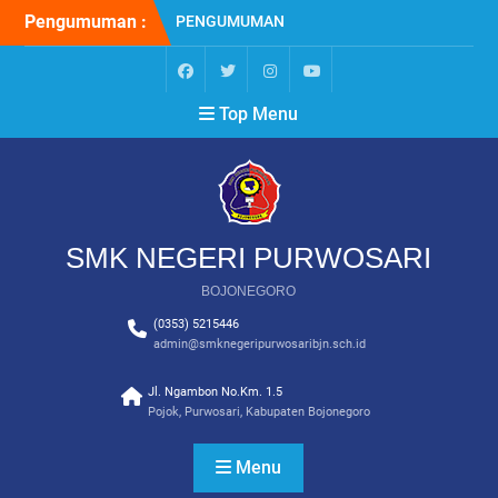
Skip
Pengumuman :
PENGUMUMAN
to
KELULUSAN SISWA KELAS
content
XII SMK NEGERI
PURWOSARI BOJONEGORO
facebook
twitter
instagram
YouTube
Top Menu
TAHUN 2024/2025
PPDB SMK NEGERI
PURWOSARI BOJONEGORO
2024
PENGUMUMAN
KELULUSAN SISWA KELAS
SMK NEGERI PURWOSARI
XII SMK NEGERI
PURWOSARI BOJONEGORO
BOJONEGORO
TAHUN 2025/2026
(0353) 5215446
admin@smknegeripurwosaribjn.sch.id
Jl. Ngambon No.Km. 1.5
Pojok, Purwosari, Kabupaten Bojonegoro
Menu