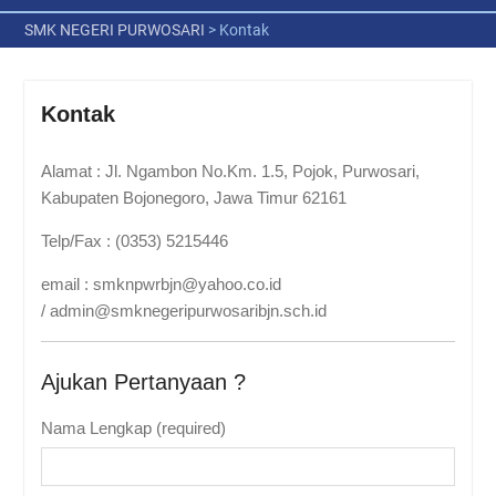
SMK NEGERI PURWOSARI
>
Kontak
Kontak
Alamat : Jl. Ngambon No.Km. 1.5, Pojok, Purwosari,
Kabupaten Bojonegoro, Jawa Timur 62161
Telp/Fax : (0353) 5215446
email : smknpwrbjn@yahoo.co.id
/ admin@smknegeripurwosaribjn.sch.id
Ajukan Pertanyaan ?
Nama Lengkap (required)