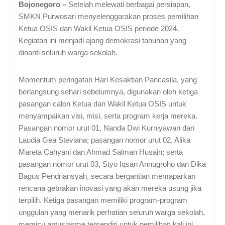
Bojonegoro –
Setelah melewati berbagai persiapan,
SMKN Purwosari menyelenggarakan proses pemilihan
Ketua OSIS dan Wakil Ketua OSIS periode 2024.
Kegiatan ini menjadi ajang demokrasi tahunan yang
dinanti seluruh warga sekolah.
Momentum peringatan Hari Kesaktian Pancasila, yang
berlangsung sehari sebelumnya, digunakan oleh ketiga
pasangan calon Ketua dan Wakil Ketua OSIS untuk
menyampaikan visi, misi, serta program kerja mereka.
Pasangan nomor urut 01, Nanda Dwi Kurniyawan dan
Laudia Gea Steviana; pasangan nomor urut 02, Alika
Mareta Cahyani dan Ahmad Salman Husain; serta
pasangan nomor urut 03, Styo Iqsan Annugroho dan Dika
Bagus Pendriansyah, secara bergantian memaparkan
rencana gebrakan inovasi yang akan mereka usung jika
terpilih. Ketiga pasangan memiliki program-program
unggulan yang menarik perhatian seluruh warga sekolah,
memicu antusiasme tersendiri untuk pemilihan kali ini.