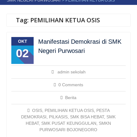
SMK NEGERI PURWOSARI
>
PEMILIHAN KETUA OSIS
Tag:
PEMILIHAN KETUA OSIS
Manifestasi Demokrasi di SMK
OKT
02
Negeri Purwosari
admin sekolah
0 Comments
Berita
OSIS
,
PEMILIHAN KETUA OSIS
,
PESTA
DEMOKRASI
,
PILKASIS
,
SMK BISA HEBAT
,
SMK
HEBAT
,
SMK PUSAT KEUNGGULAN
,
SMKN
PURWOSARI BOJONEGORO