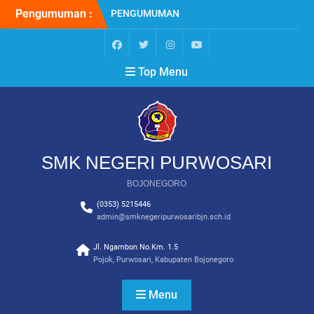
Skip
Pengumuman :
PENGUMUMAN
to
KELULUSAN SISWA KELAS
content
XII SMK NEGERI
PURWOSARI BOJONEGORO
facebook
twitter
instagram
YouTube
Top Menu
TAHUN 2025/2026
PENGUMUMAN
KELULUSAN SISWA KELAS
XII SMK NEGERI
PURWOSARI BOJONEGORO
TAHUN 2024/2025
SMK NEGERI PURWOSARI
PPDB SMK NEGERI
PURWOSARI BOJONEGORO
BOJONEGORO
2024
(0353) 5215446
admin@smknegeripurwosaribjn.sch.id
Jl. Ngambon No.Km. 1.5
Pojok, Purwosari, Kabupaten Bojonegoro
Menu