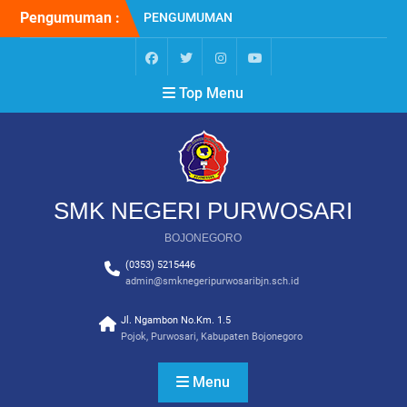
Skip
Pengumuman :
PENGUMUMAN
to
KELULUSAN SISWA KELAS
content
XII SMK NEGERI
PURWOSARI BOJONEGORO
facebook
twitter
instagram
YouTube
Top Menu
TAHUN 2025/2026
PENGUMUMAN
KELULUSAN SISWA KELAS
XII SMK NEGERI
PURWOSARI BOJONEGORO
TAHUN 2024/2025
SMK NEGERI PURWOSARI
PPDB SMK NEGERI
PURWOSARI BOJONEGORO
BOJONEGORO
2024
(0353) 5215446
admin@smknegeripurwosaribjn.sch.id
Jl. Ngambon No.Km. 1.5
Pojok, Purwosari, Kabupaten Bojonegoro
Menu